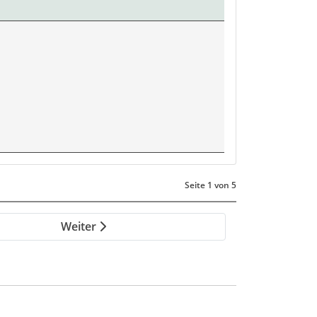
Seite 1 von 5
Weiter