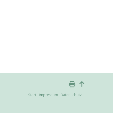
Start
Impressum
Datenschutz