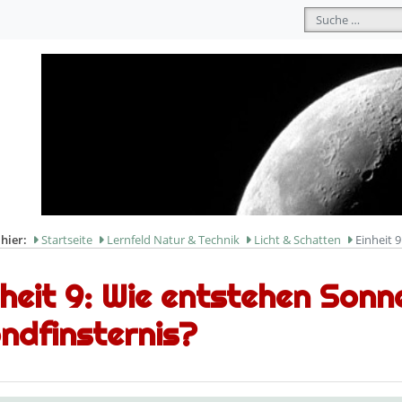
Suchen
 hier:
Startseite
Lernfeld Natur & Technik
Licht & Schatten
Einheit 
nheit 9: Wie entstehen Son
ndfinsternis?