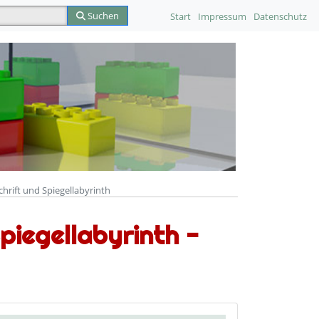
Suchen
Start
Impressum
Datenschutz
schrift und Spiegellabyrinth
Spiegellabyrinth -