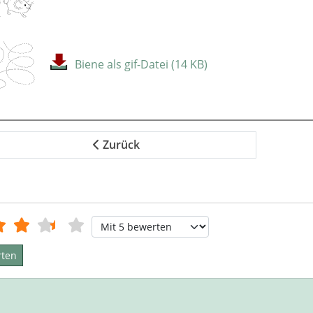
Biene als gif-Datei (14 KB)
Zurück
tung:
3.5
/
5
Bitte bewerten