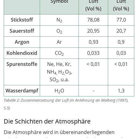
Symbol
Luft
Luft
(Vol %)
(Vol %)
Stickstoff
N
78,08
77,0
2
Sauerstoff
O
20,95
20,7
2
Argon
Ar
0,93
0,9
Kohlendioxid
CO
0,033
0,03
2
Spurenstoffe
Ne, He, Kr,
< 0,01
< 0,01
NH
H
O
,
4,
2,
3
SO
, u.a.
2
Wasserdampf
H
O
-
1,3
2
Tabelle 2: Zusammensetzung der Luft (in Anlehnung an Malberg (1997),
S.5)
Die Schichten der Atmosphäre
Die Atmosphäre wird in übereinanderliegenden